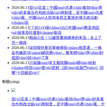
2026-06-13
習(xí)言道｜中國(guó)共產(chǎn)黨領(lǐng)導
(dǎo)的多黨合作和政治協(xié)商制度，是中國(guó)共產
(chǎn)黨、中國(guó)人民和各民主黨派的偉大政治創
(chuàng)造
2026-06-13
?？跈C(jī)場(chǎng)2025年國(guó)際及地區
(qū)旅客吞吐量創(chuàng)新高
2026-06-13
相由心生！52歲曾重病纏身的朱迅，走上了
另一條路
2026-06-13
深圳模特賽冠軍被嘲長(zhǎng)相普通，一條
金色鑰匙項(xiàng)鏈回應(yīng)，審美標(biāo)準(zhǔn)到
底誰(shuí)說(shuō)了算
2026-06-13
川渝國(guó)有文藝院團(tuán)聯(lián)袂創
(chuàng)排現(xiàn)實(shí)題材《誰(shuí)在敲門(mén)》叩
響“十四藝節(jié)”
衡陽(yáng)
習(xí)言道｜中國(guó)共產(chǎn)黨領(lǐng)導(dǎo)的多黨
合作和政治協(xié)商制度，是中國(guó)共產(chǎn)黨、中