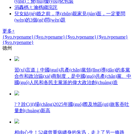
(yīng)：會(huì)優(yōu)化包裝
涓轟榪ㄤ瀹榪縐浣詫
兒女結(jié)婚之前，準(zhǔn)親家見(jiàn)面，一定要問
(wèn)的3個(gè)問(wèn)題
更多+
{$vo.typename}
{$vo.typename}
{$vo.typename}
{$vo.typename}
{$vo.typename}
德州
習(xí)言道｜中國(guó)共產(chǎn)黨領(lǐng)導(dǎo)的多黨
合作和政治協(xié)商制度，是中國(guó)共產(chǎn)黨、中
國(guó)人民和各民主黨派的偉大政治創(chuàng)造
?？跈C(jī)場(chǎng)2025年國(guó)際及地區(qū)旅客吞吐
量創(chuàng)新高
相由心生！52歲曾重病纏身的朱迅，走上了另一條路