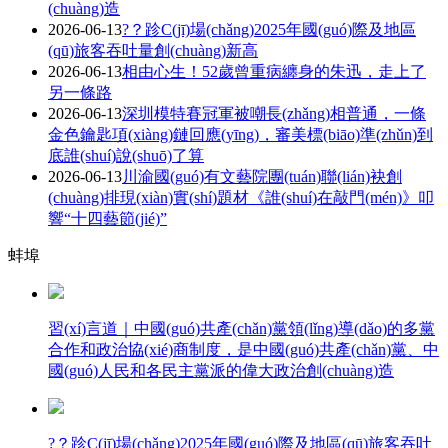
(chuàng)造
2026-06-13
?？跈C(jī)場(chǎng)2025年國(guó)際及地區
(qū)旅客吞吐量創(chuàng)新高
2026-06-13
相由心生！52歲曾重病纏身的朱迅，走上了
另一條路
2026-06-13
深圳模特賽冠軍被嘲長(zhǎng)相普通，一條
金色鑰匙項(xiàng)鏈回應(yīng)，審美標(biāo)準(zhǔn)到
底誰(shuí)說(shuō)了算
2026-06-13
川渝國(guó)有文藝院團(tuán)聯(lián)袂創
(chuàng)排現(xiàn)實(shí)題材《誰(shuí)在敲門(mén)》叩
響“十四藝節(jié)”
蚌埠
習(xí)言道｜中國(guó)共產(chǎn)黨領(lǐng)導(dǎo)的多黨
合作和政治協(xié)商制度，是中國(guó)共產(chǎn)黨、中
國(guó)人民和各民主黨派的偉大政治創(chuàng)造
?？跈C(jī)場(chǎng)2025年國(guó)際及地區(qū)旅客吞吐