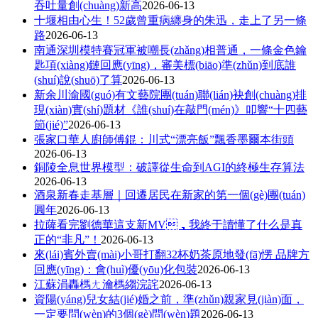
吞吐量創(chuàng)新高
2026-06-13
十堰
相由心生！52歲曾重病纏身的朱迅，走上了另一條
路
2026-06-13
南通
深圳模特賽冠軍被嘲長(zhǎng)相普通，一條金色鑰
匙項(xiàng)鏈回應(yīng)，審美標(biāo)準(zhǔn)到底誰
(shuí)說(shuō)了算
2026-06-13
新余
川渝國(guó)有文藝院團(tuán)聯(lián)袂創(chuàng)排
現(xiàn)實(shí)題材《誰(shuí)在敲門(mén)》叩響“十四藝
節(jié)”
2026-06-13
張家口
華人廚師傅錕：川式“漂亮飯”飄香墨爾本街頭
2026-06-13
銅陵
全息世界模型：破譯從生命到AGI的終極生存算法
2026-06-13
酒泉
新春走基層｜回遷居民在新家的第一個(gè)團(tuán)
圓年
2026-06-13
拉薩
看完劉德華這支新MV，我終于讀懂了什么是真
正的“非凡”！
2026-06-13
來(lái)賓
外賣(mài)小哥打翻32杯奶茶原地發(fā)愣 品牌方
回應(yīng)：會(huì)優(yōu)化包裝
2026-06-13
江蘇
涓轟榪ㄤ瀹榪縐浣詫
2026-06-13
資陽(yáng)
兒女結(jié)婚之前，準(zhǔn)親家見(jiàn)面，
一定要問(wèn)的3個(gè)問(wèn)題
2026-06-13