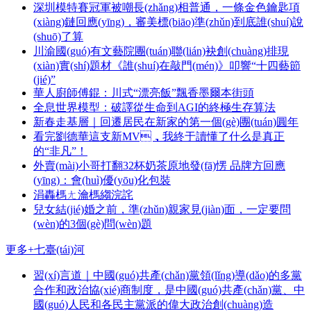
深圳模特賽冠軍被嘲長(zhǎng)相普通，一條金色鑰匙項
(xiàng)鏈回應(yīng)，審美標(biāo)準(zhǔn)到底誰(shuí)說
(shuō)了算
川渝國(guó)有文藝院團(tuán)聯(lián)袂創(chuàng)排現
(xiàn)實(shí)題材《誰(shuí)在敲門(mén)》叩響“十四藝節
(jié)”
華人廚師傅錕：川式“漂亮飯”飄香墨爾本街頭
全息世界模型：破譯從生命到AGI的終極生存算法
新春走基層｜回遷居民在新家的第一個(gè)團(tuán)圓年
看完劉德華這支新MV，我終于讀懂了什么是真正
的“非凡”！
外賣(mài)小哥打翻32杯奶茶原地發(fā)愣 品牌方回應
(yīng)：會(huì)優(yōu)化包裝
涓轟榪ㄤ瀹榪縐浣詫
兒女結(jié)婚之前，準(zhǔn)親家見(jiàn)面，一定要問
(wèn)的3個(gè)問(wèn)題
更多+
七臺(tái)河
習(xí)言道｜中國(guó)共產(chǎn)黨領(lǐng)導(dǎo)的多黨
合作和政治協(xié)商制度，是中國(guó)共產(chǎn)黨、中
國(guó)人民和各民主黨派的偉大政治創(chuàng)造