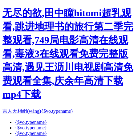
无尽的欲,田中瞳hitomi超乳观
看,跳进地理书的旅行第二季完
整观看,749局电影高清在线观
看,毒液3在线观看免费完整版
高清,遇见王沥川电视剧高清免
费观看全集,庆余年高清下载
mp4下载
吉人天相網(wǎng)
{$vo.typename}
{$vo.typename}
{$vo.typename}
{$vo.typename}