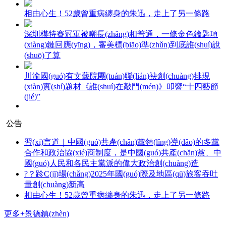
相由心生！52歲曾重病纏身的朱迅，走上了另一條路
深圳模特賽冠軍被嘲長(zhǎng)相普通，一條金色鑰匙項
(xiàng)鏈回應(yīng)，審美標(biāo)準(zhǔn)到底誰(shuí)說
(shuō)了算
川渝國(guó)有文藝院團(tuán)聯(lián)袂創(chuàng)排現
(xiàn)實(shí)題材《誰(shuí)在敲門(mén)》叩響“十四藝節
(jié)”
公告
習(xí)言道｜中國(guó)共產(chǎn)黨領(lǐng)導(dǎo)的多黨
合作和政治協(xié)商制度，是中國(guó)共產(chǎn)黨、中
國(guó)人民和各民主黨派的偉大政治創(chuàng)造
?？跈C(jī)場(chǎng)2025年國(guó)際及地區(qū)旅客吞吐
量創(chuàng)新高
相由心生！52歲曾重病纏身的朱迅，走上了另一條路
更多+
景德鎮(zhèn)