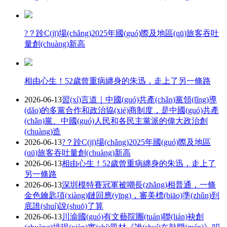
?？跈C(jī)場(chǎng)2025年國(guó)際及地區(qū)旅客吞吐
量創(chuàng)新高
相由心生！52歲曾重病纏身的朱迅，走上了另一條路
2026-06-13
習(xí)言道｜中國(guó)共產(chǎn)黨領(lǐng)導
(dǎo)的多黨合作和政治協(xié)商制度，是中國(guó)共產
(chǎn)黨、中國(guó)人民和各民主黨派的偉大政治創
(chuàng)造
2026-06-13
?？跈C(jī)場(chǎng)2025年國(guó)際及地區
(qū)旅客吞吐量創(chuàng)新高
2026-06-13
相由心生！52歲曾重病纏身的朱迅，走上了
另一條路
2026-06-13
深圳模特賽冠軍被嘲長(zhǎng)相普通，一條
金色鑰匙項(xiàng)鏈回應(yīng)，審美標(biāo)準(zhǔn)到
底誰(shuí)說(shuō)了算
2026-06-13
川渝國(guó)有文藝院團(tuán)聯(lián)袂創