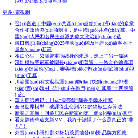
(wèn)的3個(gè)問(wèn)題
更多+
電視劇
習(xí)言道｜中國(guó)共產(chǎn)黨領(lǐng)導(dǎo)的多黨
合作和政治協(xié)商制度，是中國(guó)共產(chǎn)黨、中
國(guó)人民和各民主黨派的偉大政治創(chuàng)造
海口機(jī)場(chǎng)2025年國(guó)際及地區(qū)旅客吞吐
量創(chuàng)新高
相由心生！52歲曾重病纏身的朱迅，走上了另一條路
深圳模特賽冠軍被嘲長(zhǎng)相普通，一條金色鑰匙項
(xiàng)鏈回應(yīng)，審美標(biāo)準(zhǔn)到底誰(shuí)說
(shuō)了算
川渝國(guó)有文藝院團(tuán)聯(lián)袂創(chuàng)排現
(xiàn)實(shí)題材《誰(shuí)在敲門(mén)》叩響“十四藝節
(jié)”
華人廚師傅錕：川式“漂亮飯”飄香墨爾本街頭
全息世界模型：破譯從生命到AGI的終極生存算法
新春走基層｜回遷居民在新家的第一個(gè)團(tuán)圓年
看完劉德華這支新MV，我終于讀懂了什么是真正的“非
凡”！
外賣(mài)小哥打翻32杯奶茶原地發(fā)愣 品牌方回應