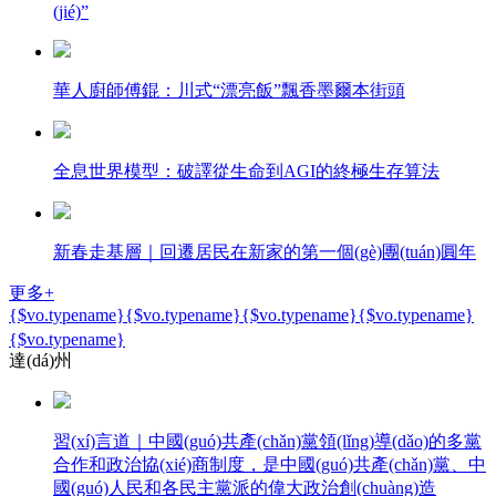
(jié)”
華人廚師傅錕：川式“漂亮飯”飄香墨爾本街頭
全息世界模型：破譯從生命到AGI的終極生存算法
新春走基層｜回遷居民在新家的第一個(gè)團(tuán)圓年
更多+
{$vo.typename}
{$vo.typename}
{$vo.typename}
{$vo.typename}
{$vo.typename}
達(dá)州
習(xí)言道｜中國(guó)共產(chǎn)黨領(lǐng)導(dǎo)的多黨
合作和政治協(xié)商制度，是中國(guó)共產(chǎn)黨、中
國(guó)人民和各民主黨派的偉大政治創(chuàng)造