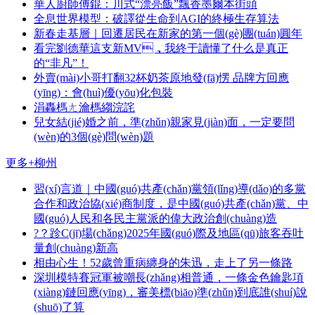
華人廚師傅錕：川式“漂亮飯”飄香墨爾本街頭
全息世界模型：破譯從生命到AGI的終極生存算法
新春走基層｜回遷居民在新家的第一個(gè)團(tuán)圓年
看完劉德華這支新MV，我終于讀懂了什么是真正
的“非凡”！
外賣(mài)小哥打翻32杯奶茶原地發(fā)愣 品牌方回應
(yīng)：會(huì)優(yōu)化包裝
涓轟榪ㄤ瀹榪縐浣詫
兒女結(jié)婚之前，準(zhǔn)親家見(jiàn)面，一定要問
(wèn)的3個(gè)問(wèn)題
更多+
柳州
習(xí)言道｜中國(guó)共產(chǎn)黨領(lǐng)導(dǎo)的多黨
合作和政治協(xié)商制度，是中國(guó)共產(chǎn)黨、中
國(guó)人民和各民主黨派的偉大政治創(chuàng)造
?？跈C(jī)場(chǎng)2025年國(guó)際及地區(qū)旅客吞吐
量創(chuàng)新高
相由心生！52歲曾重病纏身的朱迅，走上了另一條路
深圳模特賽冠軍被嘲長(zhǎng)相普通，一條金色鑰匙項
(xiàng)鏈回應(yīng)，審美標(biāo)準(zhǔn)到底誰(shuí)說
(shuō)了算