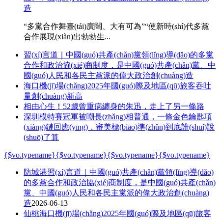
造
“多黨合作舞臺(tái)廣闊、大有可為”“使新時(shí)代多黨
合作展現(xiàn)出勃勃生...
習(xí)言道｜中國(guó)共產(chǎn)黨領(lǐng)導(dǎo)的多黨
合作和政治協(xié)商制度，是中國(guó)共產(chǎn)黨、中
國(guó)人民和各民主黨派的偉大政治創(chuàng)造
海口機(jī)場(chǎng)2025年國(guó)際及地區(qū)旅客吞吐
量創(chuàng)新高
相由心生！52歲曾重病纏身的朱迅，走上了另一條路
深圳模特賽冠軍被嘲長(zhǎng)相普通，一條金色鑰匙項
(xiàng)鏈回應(yīng)，審美標(biāo)準(zhǔn)到底誰(shuí)說
(shuō)了算
{$vo.typename}
{$vo.typename}
{$vo.typename}
{$vo.typename}
防城港
習(xí)言道｜中國(guó)共產(chǎn)黨領(lǐng)導(dǎo)
的多黨合作和政治協(xié)商制度，是中國(guó)共產(chǎn)
黨、中國(guó)人民和各民主黨派的偉大政治創(chuàng)
造
2026-06-13
仙桃
海口機(jī)場(chǎng)2025年國(guó)際及地區(qū)旅客