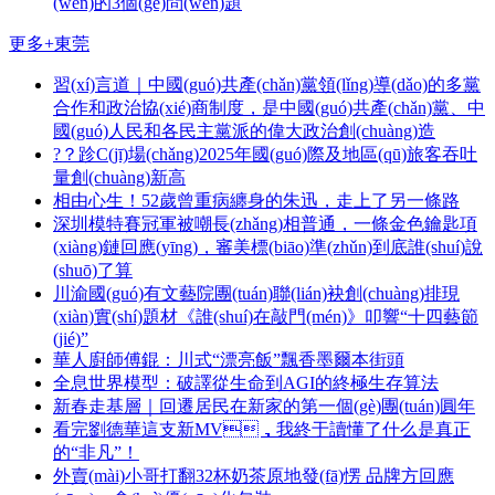
(wèn)的3個(gè)問(wèn)題
更多+
東莞
習(xí)言道｜中國(guó)共產(chǎn)黨領(lǐng)導(dǎo)的多黨
合作和政治協(xié)商制度，是中國(guó)共產(chǎn)黨、中
國(guó)人民和各民主黨派的偉大政治創(chuàng)造
?？跈C(jī)場(chǎng)2025年國(guó)際及地區(qū)旅客吞吐
量創(chuàng)新高
相由心生！52歲曾重病纏身的朱迅，走上了另一條路
深圳模特賽冠軍被嘲長(zhǎng)相普通，一條金色鑰匙項
(xiàng)鏈回應(yīng)，審美標(biāo)準(zhǔn)到底誰(shuí)說
(shuō)了算
川渝國(guó)有文藝院團(tuán)聯(lián)袂創(chuàng)排現
(xiàn)實(shí)題材《誰(shuí)在敲門(mén)》叩響“十四藝節
(jié)”
華人廚師傅錕：川式“漂亮飯”飄香墨爾本街頭
全息世界模型：破譯從生命到AGI的終極生存算法
新春走基層｜回遷居民在新家的第一個(gè)團(tuán)圓年
看完劉德華這支新MV，我終于讀懂了什么是真正
的“非凡”！
外賣(mài)小哥打翻32杯奶茶原地發(fā)愣 品牌方回應