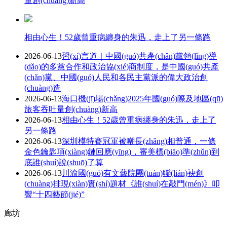
量創(chuàng)新高
相由心生！52歲曾重病纏身的朱迅，走上了另一條路
2026-06-13
習(xí)言道｜中國(guó)共產(chǎn)黨領(lǐng)導
(dǎo)的多黨合作和政治協(xié)商制度，是中國(guó)共產
(chǎn)黨、中國(guó)人民和各民主黨派的偉大政治創
(chuàng)造
2026-06-13
海口機(jī)場(chǎng)2025年國(guó)際及地區(qū)
旅客吞吐量創(chuàng)新高
2026-06-13
相由心生！52歲曾重病纏身的朱迅，走上了
另一條路
2026-06-13
深圳模特賽冠軍被嘲長(zhǎng)相普通，一條
金色鑰匙項(xiàng)鏈回應(yīng)，審美標(biāo)準(zhǔn)到
底誰(shuí)說(shuō)了算
2026-06-13
川渝國(guó)有文藝院團(tuán)聯(lián)袂創
(chuàng)排現(xiàn)實(shí)題材《誰(shuí)在敲門(mén)》叩
響“十四藝節(jié)”
廊坊