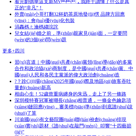
看完劉德華這支新MV，我終于讀懂了什么是真
正的“非凡”！
外賣(mài)小哥打翻32杯奶茶原地發(fā)愣 品牌方回應
(yīng)：會(huì)優(yōu)化包裝
涓轟榪ㄤ瀹榪縐浣詫
兒女結(jié)婚之前，準(zhǔn)親家見(jiàn)面，一定要問
(wèn)的3個(gè)問(wèn)題
更多+
四川
習(xí)言道｜中國(guó)共產(chǎn)黨領(lǐng)導(dǎo)的多黨
合作和政治協(xié)商制度，是中國(guó)共產(chǎn)黨、中
國(guó)人民和各民主黨派的偉大政治創(chuàng)造
?？跈C(jī)場(chǎng)2025年國(guó)際及地區(qū)旅客吞吐
量創(chuàng)新高
相由心生！52歲曾重病纏身的朱迅，走上了另一條路
深圳模特賽冠軍被嘲長(zhǎng)相普通，一條金色鑰匙項
(xiàng)鏈回應(yīng)，審美標(biāo)準(zhǔn)到底誰(shuí)說
(shuō)了算
川渝國(guó)有文藝院團(tuán)聯(lián)袂創(chuàng)排現
(xiàn)實(shí)題材《誰(shuí)在敲門(mén)》叩響“十四藝節
(jié)”