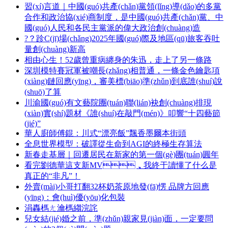
習(xí)言道｜中國(guó)共產(chǎn)黨領(lǐng)導(dǎo)的多黨
合作和政治協(xié)商制度，是中國(guó)共產(chǎn)黨、中
國(guó)人民和各民主黨派的偉大政治創(chuàng)造
?？跈C(jī)場(chǎng)2025年國(guó)際及地區(qū)旅客吞吐
量創(chuàng)新高
相由心生！52歲曾重病纏身的朱迅，走上了另一條路
深圳模特賽冠軍被嘲長(zhǎng)相普通，一條金色鑰匙項
(xiàng)鏈回應(yīng)，審美標(biāo)準(zhǔn)到底誰(shuí)說
(shuō)了算
川渝國(guó)有文藝院團(tuán)聯(lián)袂創(chuàng)排現
(xiàn)實(shí)題材《誰(shuí)在敲門(mén)》叩響“十四藝節
(jié)”
華人廚師傅錕：川式“漂亮飯”飄香墨爾本街頭
全息世界模型：破譯從生命到AGI的終極生存算法
新春走基層｜回遷居民在新家的第一個(gè)團(tuán)圓年
看完劉德華這支新MV，我終于讀懂了什么是
真正的“非凡”！
外賣(mài)小哥打翻32杯奶茶原地發(fā)愣 品牌方回應
(yīng)：會(huì)優(yōu)化包裝
涓轟榪ㄤ瀹榪縐浣詫
兒女結(jié)婚之前，準(zhǔn)親家見(jiàn)面，一定要問