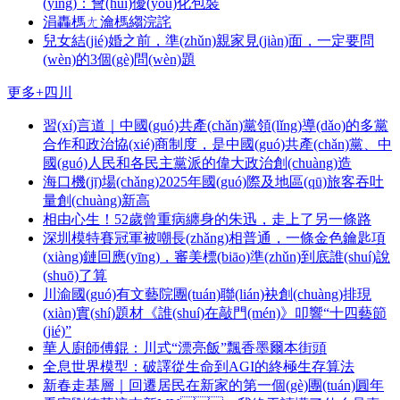
(yīng)：會(huì)優(yōu)化包裝
涓轟榪ㄤ瀹榪縐浣詫
兒女結(jié)婚之前，準(zhǔn)親家見(jiàn)面，一定要問
(wèn)的3個(gè)問(wèn)題
更多+
四川
習(xí)言道｜中國(guó)共產(chǎn)黨領(lǐng)導(dǎo)的多黨
合作和政治協(xié)商制度，是中國(guó)共產(chǎn)黨、中
國(guó)人民和各民主黨派的偉大政治創(chuàng)造
海口機(jī)場(chǎng)2025年國(guó)際及地區(qū)旅客吞吐
量創(chuàng)新高
相由心生！52歲曾重病纏身的朱迅，走上了另一條路
深圳模特賽冠軍被嘲長(zhǎng)相普通，一條金色鑰匙項
(xiàng)鏈回應(yīng)，審美標(biāo)準(zhǔn)到底誰(shuí)說
(shuō)了算
川渝國(guó)有文藝院團(tuán)聯(lián)袂創(chuàng)排現
(xiàn)實(shí)題材《誰(shuí)在敲門(mén)》叩響“十四藝節
(jié)”
華人廚師傅錕：川式“漂亮飯”飄香墨爾本街頭
全息世界模型：破譯從生命到AGI的終極生存算法
新春走基層｜回遷居民在新家的第一個(gè)團(tuán)圓年