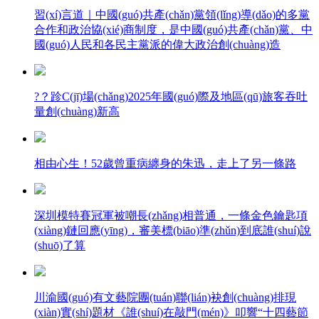
習(xí)言道｜中國(guó)共產(chǎn)黨領(lǐng)導(dǎo)的多黨
合作和政治協(xié)商制度，是中國(guó)共產(chǎn)黨、中
國(guó)人民和各民主黨派的偉大政治創(chuàng)造
?？跈C(jī)場(chǎng)2025年國(guó)際及地區(qū)旅客吞吐
量創(chuàng)新高
相由心生！52歲曾重病纏身的朱迅，走上了另一條路
深圳模特賽冠軍被嘲長(zhǎng)相普通，一條金色鑰匙項
(xiàng)鏈回應(yīng)，審美標(biāo)準(zhǔn)到底誰(shuí)說
(shuō)了算
川渝國(guó)有文藝院團(tuán)聯(lián)袂創(chuàng)排現
(xiàn)實(shí)題材《誰(shuí)在敲門(mén)》叩響“十四藝節