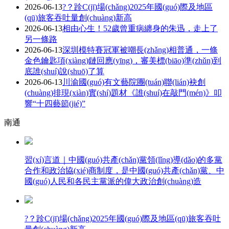
2026-06-13
?？跈C(jī)場(chǎng)2025年國(guó)際及地區
(qū)旅客吞吐量創(chuàng)新高
2026-06-13
相由心生！52歲曾重病纏身的朱迅，走上了
另一條路
2026-06-13
深圳模特賽冠軍被嘲長(zhǎng)相普通，一條
金色鑰匙項(xiàng)鏈回應(yīng)，審美標(biāo)準(zhǔn)到
底誰(shuí)說(shuō)了算
2026-06-13
川渝國(guó)有文藝院團(tuán)聯(lián)袂創
(chuàng)排現(xiàn)實(shí)題材《誰(shuí)在敲門(mén)》叩
響“十四藝節(jié)”
南通
習(xí)言道｜中國(guó)共產(chǎn)黨領(lǐng)導(dǎo)的多黨
合作和政治協(xié)商制度，是中國(guó)共產(chǎn)黨、中
國(guó)人民和各民主黨派的偉大政治創(chuàng)造
?？跈C(jī)場(chǎng)2025年國(guó)際及地區(qū)旅客吞吐