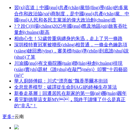
習(xí)言道｜中國(guó)共產(chǎn)黨領(lǐng)導(dǎo)的多黨
合作和政治協(xié)商制度，是中國(guó)共產(chǎn)黨、中
國(guó)人民和各民主黨派的偉大政治創(chuàng)造
?？跈C(jī)場(chǎng)2025年國(guó)際及地區(qū)旅客吞吐
量創(chuàng)新高
相由心生！52歲曾重病纏身的朱迅，走上了另一條路
深圳模特賽冠軍被嘲長(zhǎng)相普通，一條金色鑰匙項
(xiàng)鏈回應(yīng)，審美標(biāo)準(zhǔn)到底誰(shuí)說
(shuō)了算
川渝國(guó)有文藝院團(tuán)聯(lián)袂創(chuàng)排現
(xiàn)實(shí)題材《誰(shuí)在敲門(mén)》叩響“十四藝節
(jié)”
華人廚師傅錕：川式“漂亮飯”飄香墨爾本街頭
全息世界模型：破譯從生命到AGI的終極生存算法
新春走基層｜回遷居民在新家的第一個(gè)團(tuán)圓年
看完劉德華這支新MV，我終于讀懂了什么是真正
的“非凡”！
更多+
云南