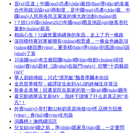
習(xí)言道｜中國(guó)共產(chǎn)黨領(lǐng)導(dǎo)的多黨
合作和政治協(xié)商制度，是中國(guó)共產(chǎn)黨、中
國(guó)人民和各民主黨派的偉大政治創(chuàng)造
?？跈C(jī)場(chǎng)2025年國(guó)際及地區(qū)旅客吞吐
量創(chuàng)新高
相由心生！52歲曾重病纏身的朱迅，走上了另一條路
深圳模特賽冠軍被嘲長(zhǎng)相普通，一條金色鑰匙項
(xiàng)鏈回應(yīng)，審美標(biāo)準(zhǔn)到底誰(shuí)說
(shuō)了算
川渝國(guó)有文藝院團(tuán)聯(lián)袂創(chuàng)排現
(xiàn)實(shí)題材《誰(shuí)在敲門(mén)》叩響“十四藝節
(jié)”
華人廚師傅錕：川式“漂亮飯”飄香墨爾本街頭
全息世界模型：破譯從生命到AGI的終極生存算法
新春走基層｜回遷居民在新家的第一個(gè)團(tuán)圓年
看完劉德華這支新MV，我終于讀懂了什么是真正的“非
凡”！
外賣(mài)小哥打翻32杯奶茶原地發(fā)愣 品牌方回應
(yīng)：會(huì)優(yōu)化包裝
涓轟榪ㄤ瀹榪縐浣詫
兒女結(jié)婚之前，準(zhǔn)親家見(jiàn)面，一定要問