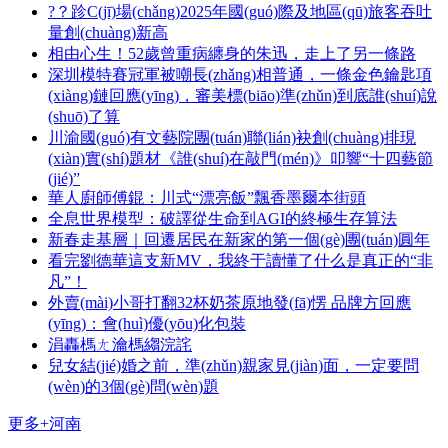
?？跈C(jī)場(chǎng)2025年國(guó)際及地區(qū)旅客吞吐
量創(chuàng)新高
相由心生！52歲曾重病纏身的朱迅，走上了另一條路
深圳模特賽冠軍被嘲長(zhǎng)相普通，一條金色鑰匙項
(xiàng)鏈回應(yīng)，審美標(biāo)準(zhǔn)到底誰(shuí)說
(shuō)了算
川渝國(guó)有文藝院團(tuán)聯(lián)袂創(chuàng)排現
(xiàn)實(shí)題材《誰(shuí)在敲門(mén)》叩響“十四藝節
(jié)”
華人廚師傅錕：川式“漂亮飯”飄香墨爾本街頭
全息世界模型：破譯從生命到AGI的終極生存算法
新春走基層｜回遷居民在新家的第一個(gè)團(tuán)圓年
看完劉德華這支新MV，我終于讀懂了什么是真正的“非
凡”！
外賣(mài)小哥打翻32杯奶茶原地發(fā)愣 品牌方回應
(yīng)：會(huì)優(yōu)化包裝
涓轟榪ㄤ瀹榪縐浣詫
兒女結(jié)婚之前，準(zhǔn)親家見(jiàn)面，一定要問
(wèn)的3個(gè)問(wèn)題
更多+
河南