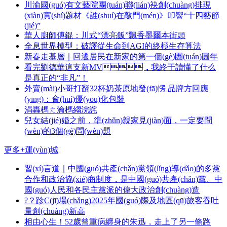
川渝國(guó)有文藝院團(tuán)聯(lián)袂創(chuàng)排現
(xiàn)實(shí)題材《誰(shuí)在敲門(mén)》叩響“十四藝節
(jié)”
華人廚師傅錕：川式“漂亮飯”飄香墨爾本街頭
全息世界模型：破譯從生命到AGI的終極生存算法
新春走基層｜回遷居民在新家的第一個(gè)團(tuán)圓年
看完劉德華這支新MV，我終于讀懂了什么
是真正的“非凡”！
外賣(mài)小哥打翻32杯奶茶原地發(fā)愣 品牌方回應
(yīng)：會(huì)優(yōu)化包裝
涓轟榪ㄤ瀹榪縐浣詫
兒女結(jié)婚之前，準(zhǔn)親家見(jiàn)面，一定要問
(wèn)的3個(gè)問(wèn)題
更多+
運(yùn)城
習(xí)言道｜中國(guó)共產(chǎn)黨領(lǐng)導(dǎo)的多黨
合作和政治協(xié)商制度，是中國(guó)共產(chǎn)黨、中
國(guó)人民和各民主黨派的偉大政治創(chuàng)造
?？跈C(jī)場(chǎng)2025年國(guó)際及地區(qū)旅客吞吐
量創(chuàng)新高
相由心生！52歲曾重病纏身的朱迅，走上了另一條路