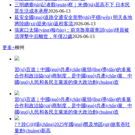
三明
總臺(tái)記者觀(guān)察｜米價(jià)居高不下 日本民
眾生活成本承壓
2026-06-13
延安
全國(guó)道路交通安全形勢(shì)平穩(wěn) 明天各地
將陸續(xù)迎來(lái)返程客流
2026-06-13
張家口
太陽(yáng)報(bào)：前克魯塞羅青訓(xùn)球員被
流彈擊中后離世，年僅22歲
2026-06-13
更多+
柳州
習(xí)言道｜中國(guó)共產(chǎn)黨領(lǐng)導(dǎo)的多黨
合作和政治協(xié)商制度，是中國(guó)共產(chǎn)黨、中
國(guó)人民和各民主黨派的偉大政治創(chuàng)造
習(xí)言道｜中國(guó)共產(chǎn)黨領(lǐng)導(dǎo)的多黨
合作和政治協(xié)商制度，是中國(guó)共產(chǎn)黨、中
國(guó)人民和各民主黨派的偉大政治創(chuàng)造
?？跈C(jī)場(chǎng)2025年國(guó)際及地區(qū)旅客吞吐
量創(chuàng)新高