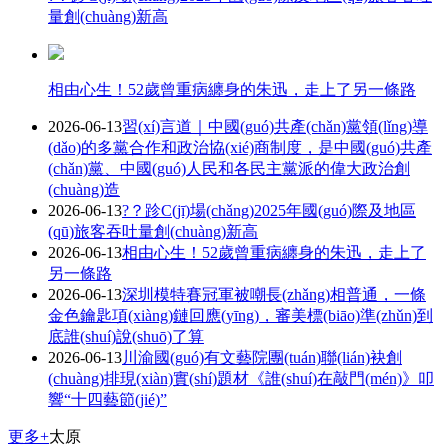
量創(chuàng)新高
相由心生！52歲曾重病纏身的朱迅，走上了另一條路
2026-06-13
習(xí)言道｜中國(guó)共產(chǎn)黨領(lǐng)導
(dǎo)的多黨合作和政治協(xié)商制度，是中國(guó)共產
(chǎn)黨、中國(guó)人民和各民主黨派的偉大政治創
(chuàng)造
2026-06-13
?？跈C(jī)場(chǎng)2025年國(guó)際及地區
(qū)旅客吞吐量創(chuàng)新高
2026-06-13
相由心生！52歲曾重病纏身的朱迅，走上了
另一條路
2026-06-13
深圳模特賽冠軍被嘲長(zhǎng)相普通，一條
金色鑰匙項(xiàng)鏈回應(yīng)，審美標(biāo)準(zhǔn)到
底誰(shuí)說(shuō)了算
2026-06-13
川渝國(guó)有文藝院團(tuán)聯(lián)袂創
(chuàng)排現(xiàn)實(shí)題材《誰(shuí)在敲門(mén)》叩
響“十四藝節(jié)”
更多+
太原